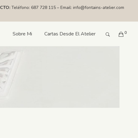
CTO:
Teléfono:
687 728 115
– Email:
info@fontains-atelier.com
0
s
Sobre Mi
Cartas Desde El Atelier