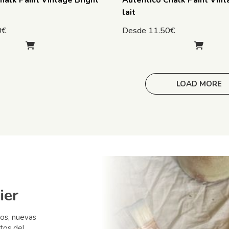
halk Paint Vintage Bright
Autentico Chalk Paint Vint
lait
0
€
Desde
11.50
€
LOAD MORE
ier
sos, nuevas
tos del