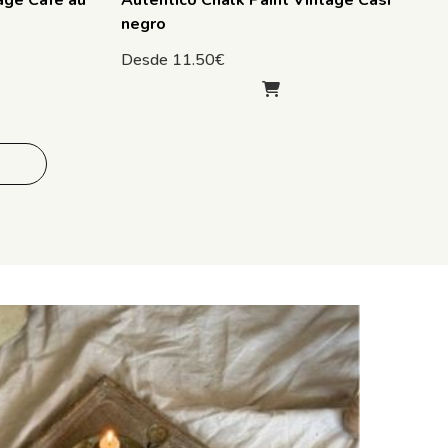
age Café au
Autentico Chalk Paint Vintage Casi
negro
Desde
11.50
€