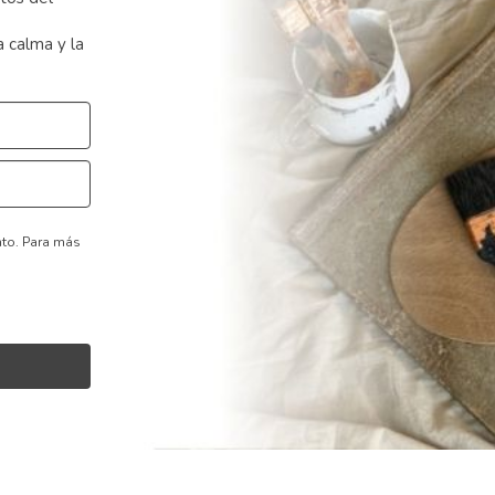
a calma y la
nto.
Para más