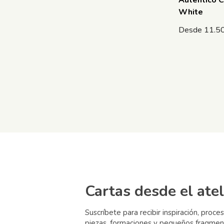
Autentico C
White
Desde
11.5
Cartas desde el atel
Suscríbete para recibir inspiración, proce
piezas, formaciones y pequeños fragmen