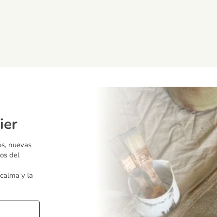
ier
os, nuevas
os del
 calma y la