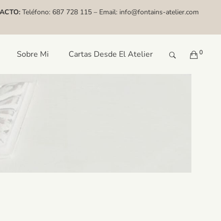
ACTO:
Teléfono:
687 728 115
– Email:
info@fontains-atelier.com
0
Sobre Mi
Cartas Desde El Atelier