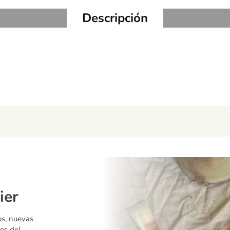
Descripción
ier
os, nuevas
os del