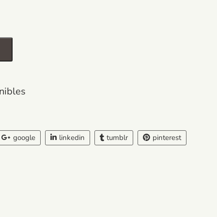
nibles
google
linkedin
tumblr
pinterest