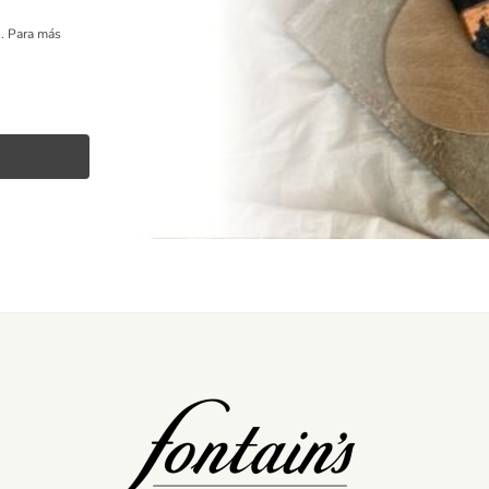
o.
Para más