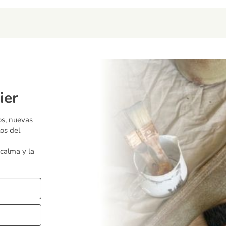
ier
os, nuevas
os del
 calma y la