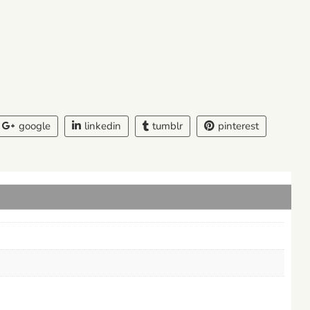
google
linkedin
tumblr
pinterest