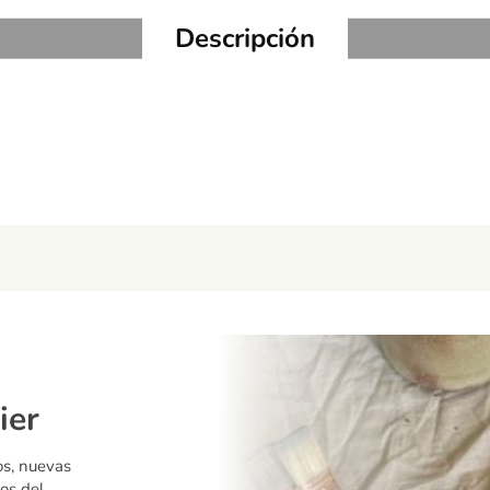
Descripción
ier
os, nuevas
os del