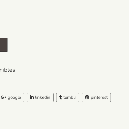
nibles
google
linkedin
tumblr
pinterest