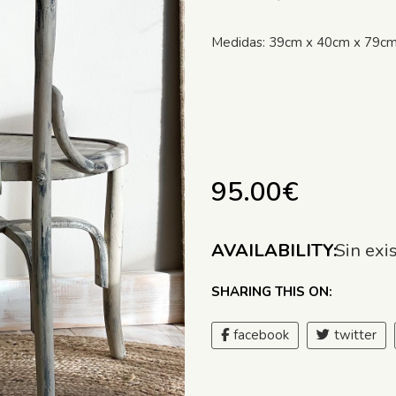
Medidas: 39cm x 40cm x 79cm
95.00
€
AVAILABILITY:
Sin exi
SHARING THIS ON:
facebook
twitter