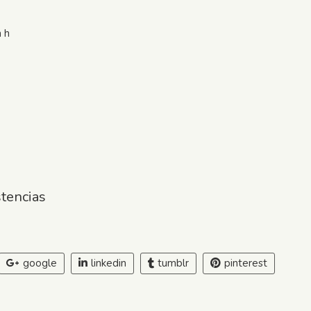
 h
stencias
google
linkedin
tumblr
pinterest