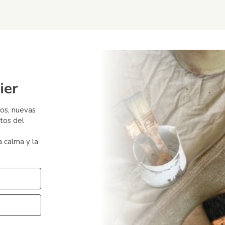
ier
sos, nuevas
tos del
a calma y la