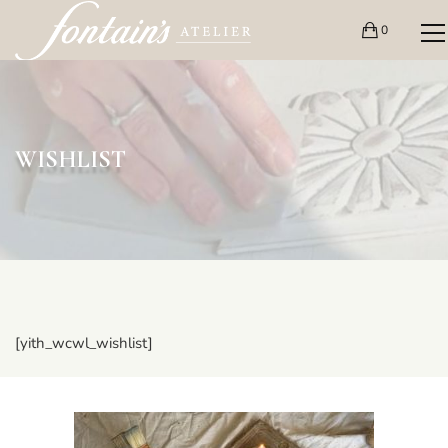
0
WISHLIST
[yith_wcwl_wishlist]