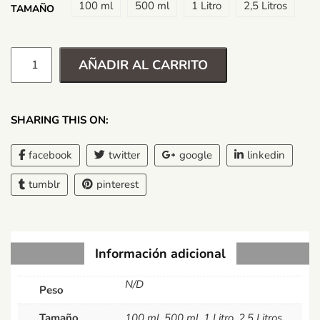
100 ml
500 ml
1 Litro
2,5 Litros
TAMAÑO
AÑADIR AL CARRITO
SHARING THIS ON:
facebook
twitter
google
linkedin
tumblr
pinterest
Información adicional
N/D
Peso
Tamaño
100 ml, 500 ml, 1 Litro, 2,5 Litros