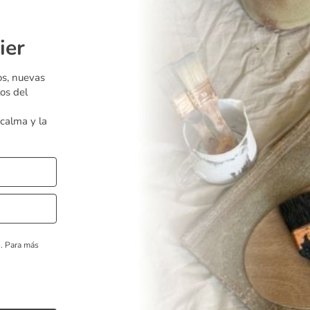
ier
os, nuevas
os del
 calma y la
o.
Para más