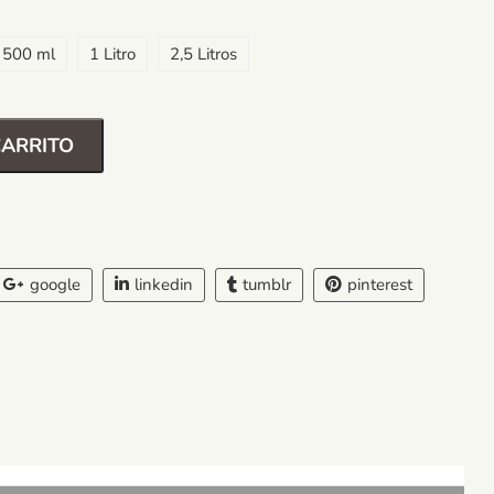
500 ml
1 Litro
2,5 Litros
CARRITO
google
linkedin
tumblr
pinterest