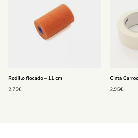
Rodillo flocado – 11 cm
Cinta Carr
2.75
€
2.95
€