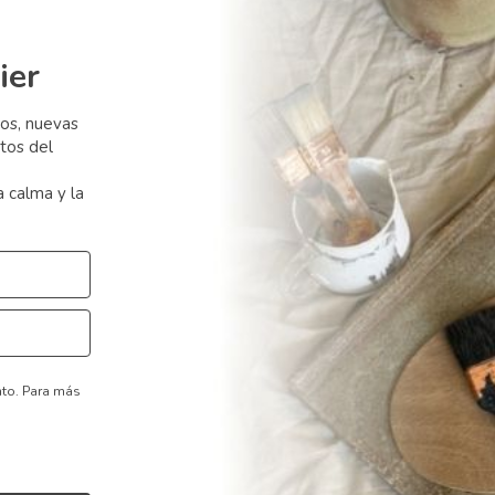
ier
sos, nuevas
tos del
a calma y la
nto.
Para más