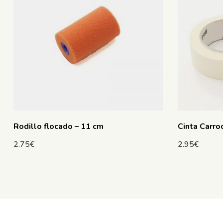
Rodillo flocado – 11 cm
Cinta Carr
2.75
€
2.95
€