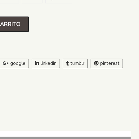
CARRITO
google
linkedin
tumblr
pinterest