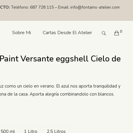
CTO:
Teléfono:
687 728 115
– Email:
info@fontains-atelier.com
0
s
Sobre Mi
Cartas Desde El Atelier
Paint Versante eggshell Cielo de
uz como un cielo en verano. El azul nos aporta tranquilidad y
 zona de la casa. Aporta alegría combinandolo con blancos.
500 ml
1 Litro
2,5 Litros