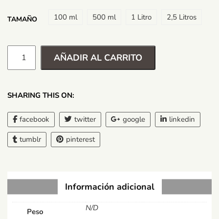
100 ml
500 ml
1 Litro
2,5 Litros
TAMAÑO
AÑADIR AL CARRITO
SHARING THIS ON:
facebook
twitter
google
linkedin
tumblr
pinterest
Información adicional
N/D
Peso