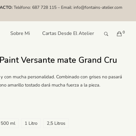
ACTO:
Teléfono:
687 728 115
– Email:
info@fontains-atelier.com
0
Sobre Mi
Cartas Desde El Atelier
 Paint Versante mate Grand Cru
o y con mucha personalidad. Combinado con grises no pasará
ono amarillo tostado dará mucha fuerza a la pieza.
500 ml
1 Litro
2,5 Litros