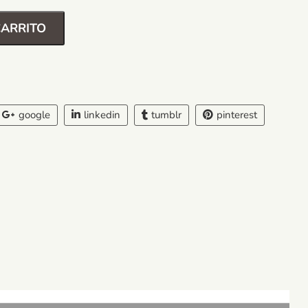
CARRITO
google
linkedin
tumblr
pinterest