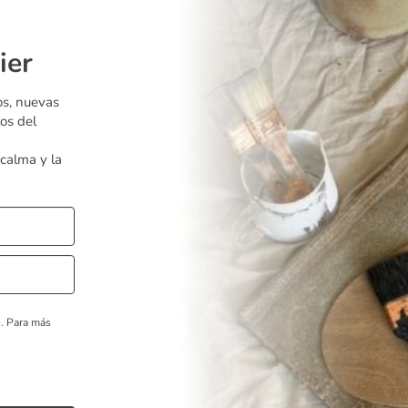
ier
os, nuevas
os del
 calma y la
o.
Para más