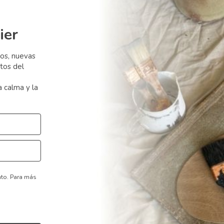
ier
sos, nuevas
tos del
a calma y la
nto.
Para más