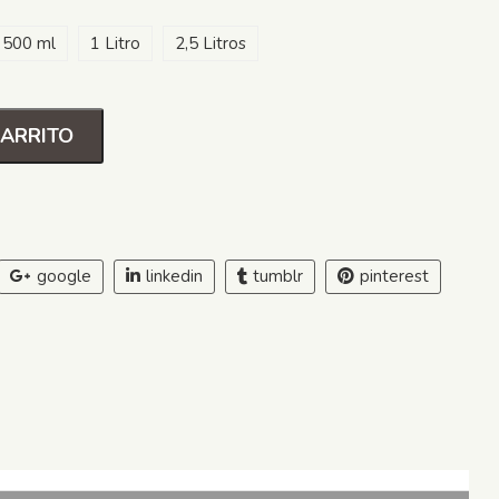
500 ml
1 Litro
2,5 Litros
CARRITO
google
linkedin
tumblr
pinterest