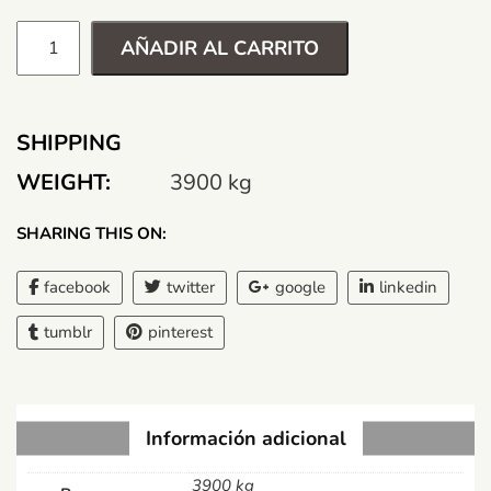
AÑADIR AL CARRITO
SHIPPING
WEIGHT:
3900 kg
SHARING THIS ON:
facebook
twitter
google
linkedin
tumblr
pinterest
Información adicional
3900 kg