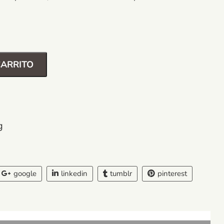
CARRITO
g
google
linkedin
tumblr
pinterest