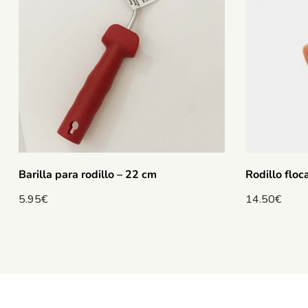
Barilla para rodillo – 22 cm
Rodillo flo
5.95
€
14.50
€