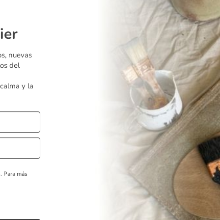
ier
os, nuevas
os del
 calma y la
o.
Para más