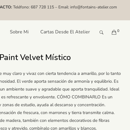
ACTO:
Teléfono:
687 728 115
– Email:
info@fontains-atelier.com
0
Sobre Mi
Cartas Desde El Atelier
Paint Velvet Místico
e muy claro y vivaz con cierta tendencia a amarillo, por lo tanto
nosidad. El verde aporta sensación de armonía y equilibrio. Es
 un ambiente suave y agradable que aporta tranquilidad. Ideal
que es refrescante y envolvente. CÓMO COMBINARLO Es un
y zonas de estudio, ayuda al descanso y concentración.
nsación de frescura, con marrones y tierra transmite calma.
de madera, también con elementos decorativos de fibras
esco y atrevido, combínalo con amarillos y blancos.