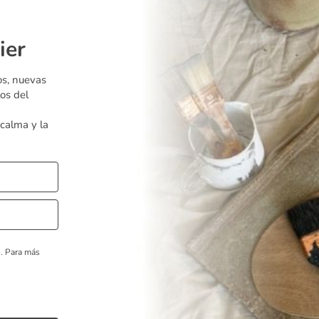
ier
os, nuevas
os del
 calma y la
o.
Para más