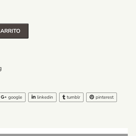
CARRITO
g
google
linkedin
tumblr
pinterest