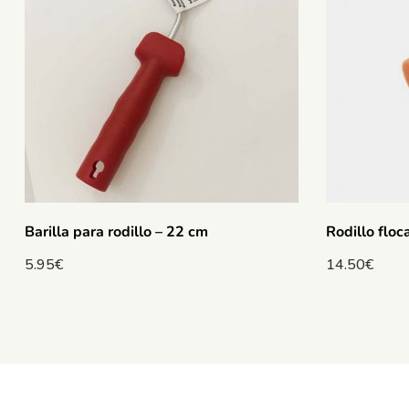
Barilla para rodillo – 22 cm
Rodillo flo
5.95
€
14.50
€