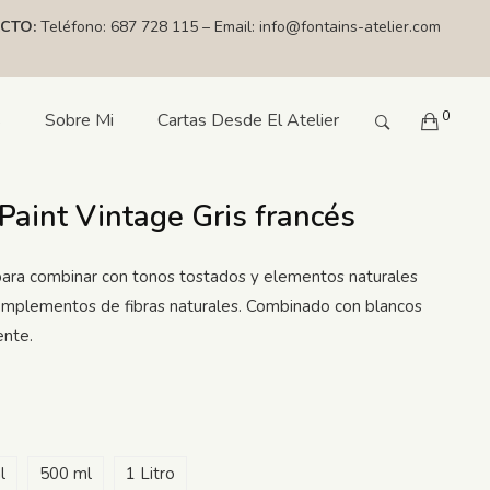
CTO:
Teléfono:
687 728 115
– Email:
info@fontains-atelier.com
0
s
Sobre Mi
Cartas Desde El Atelier
Paint Vintage Gris francés
 para combinar con tonos tostados y elementos naturales
mplementos de fibras naturales. Combinado con blancos
ente.
l
500 ml
1 Litro