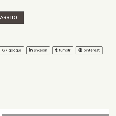
CARRITO
google
linkedin
tumblr
pinterest