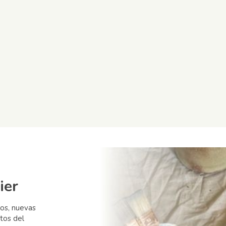
ier
sos, nuevas
tos del