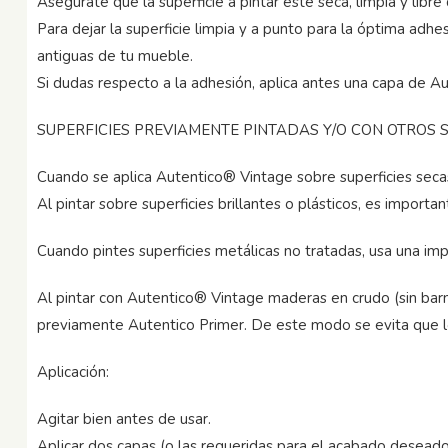
Asegúrate que la superficie a pintar esté seca, limpia y libre
Para dejar la superficie limpia y a punto para la óptima ad
antiguas de tu mueble.
Si dudas respecto a la adhesión, aplica antes una capa de Au
SUPERFICIES PREVIAMENTE PINTADAS Y/O CON OTROS 
Cuando se aplica Autentico® Vintage sobre superficies secas
Al pintar sobre superficies brillantes o plásticos, es import
Cuando pintes superficies metálicas no tratadas, usa una im
Al pintar con Autentico® Vintage maderas en crudo (sin barni
previamente Autentico Primer. De este modo se evita que los
Aplicación:
Agitar bien antes de usar.
Aplicar dos capas (o las requeridas para el acabado deseado)