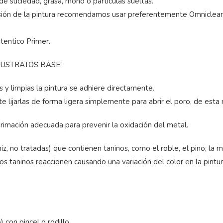
 de suciedad, grasa, moho o partículas sueltas.
hesión de la pintura recomendamos usar preferentemente Omniclean, 
tentico Primer.
SUSTRATOS BASE:
 y limpias la pintura se adhiere directamente.
ante lijarlas de forma ligera simplemente para abrir el poro, de est
primación adecuada para prevenir la oxidación del metal.
z, no tratadas) que contienen taninos, como el roble, el pino, la 
 taninos reaccionen causando una variación del color en la pintur
 con pincel o rodillo.